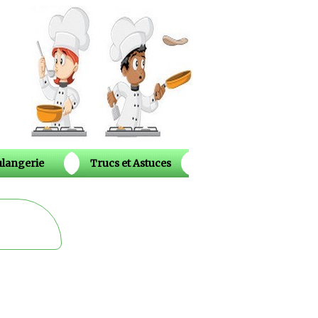
langerie
Trucs et Astuces