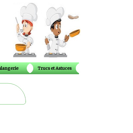
langerie
Trucs et Astuces