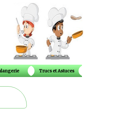
langerie
Trucs et Astuces