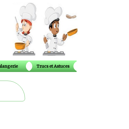
langerie
Trucs et Astuces