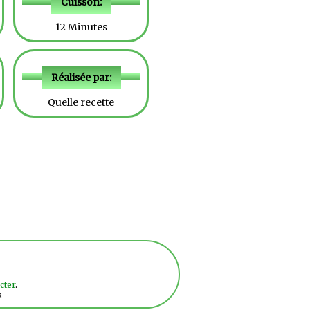
Cuisson:
12 Minutes
Réalisée par:
Quelle recette
cter
.
s