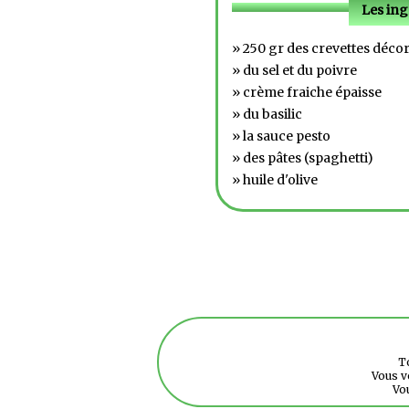
Les ing
» 250 gr des crevettes déco
» du sel et du poivre
» crème fraiche épaisse
» du basilic
» la sauce pesto
» des pâtes (spaghetti)
» huile d'olive
To
Vous v
Vo