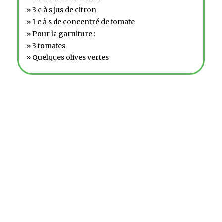
» 3 c à s jus de citron
» 1 c à s de concentré de tomate
» Pour la garniture :
» 3 tomates
» Quelques olives vertes