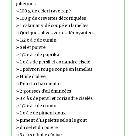
juliennes
» 100 g de céleri rave râpé
» 100 g de crevettes décortiquées
» 1 calamar vidé coupé en lamelles
» Quelques olives vertes dénoyautées
» 1/2 c à c de cumin
» Sel et poivre
» 1/2 c à c de paprika
» 1 c à s de persil et coriandre ciselé
» 1 poivron rouge coupé en lamelles
» Huile d'olive
» Pour la charmoula :
» 2 gousses d'ail émincées
» 3 c à s de persil et coriandre ciselés
» 1/2 c à c de cumin
» 1 c à c de piment doux
» piment d'Espelette selon le gout
» du sel et du poivre
» 3 c à s d'huile d'olive