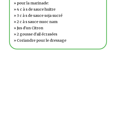
» pour la marinade:
» 4 c à s de sauce huitre
» 3 c à s de sauce soja sucré
» 2 c à s sauce nuoc nam
» Jus d'un Citron
» 2 gousse d'ail écrasées
» Coriandre pour le dressage