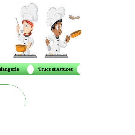
langerie
Trucs et Astuces