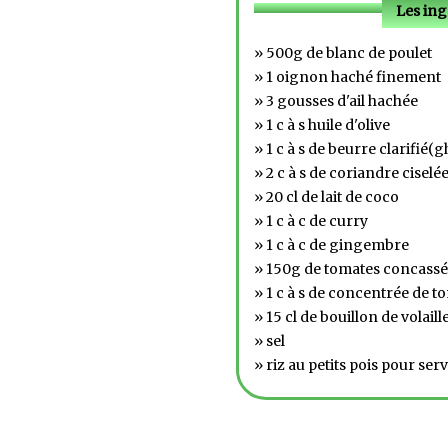
Les ing
» 500g de blanc de poulet
» 1 oignon haché finement
» 3 gousses d'ail hachée
» 1 c à s huile d'olive
» 1 c à s de beurre clarifié(
» 2 c à s de coriandre ciselé
» 20 cl de lait de coco
» 1 c à c de curry
» 1 c à c de gingembre
» 150g de tomates concassé
» 1 c à s de concentrée de t
» 15 cl de bouillon de volaill
» sel
» riz au petits pois pour serv