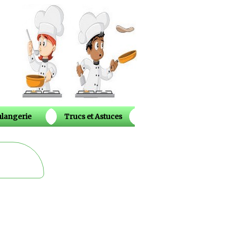
langerie
Trucs et Astuces