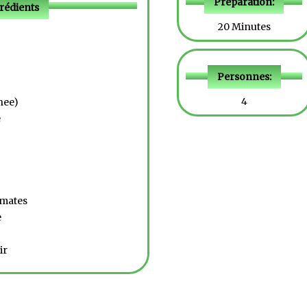
Préparation:
rédients
20 Minutes
Personnes:
4
ghee)
e
omates
e
ir