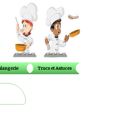
langerie
Trucs et Astuces