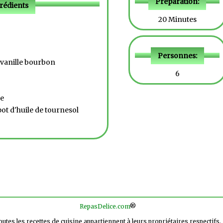
Préparation:
rédients
20 Minutes
Personnes:
a vanille bourbon
6
ue
pot d'huile de tournesol
RepasDelice.com
®
utes les recettes de cuisine appartiennent à leurs propriétaires respectifs.