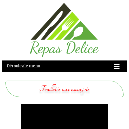
Déroulez le menu
Feuilletés aux escargots