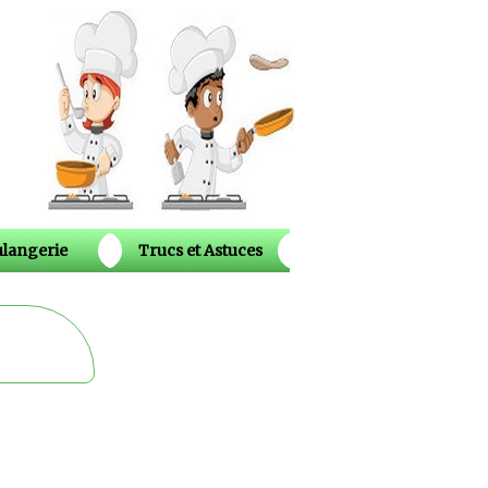
langerie
Trucs et Astuces