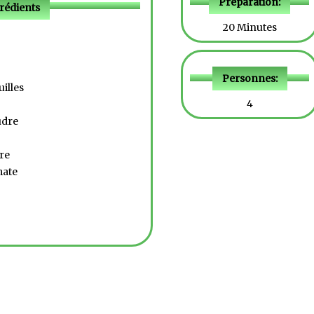
Préparation:
rédients
20 Minutes
Personnes:
uilles
4
udre
re
mate