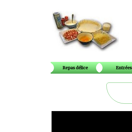
Repas délice
Entrées