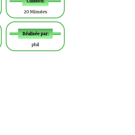
Cuisson:
20 Minutes
Réalisée par:
phil