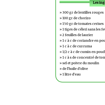
Les ing
» 300 gr de lentilles rouges
» 100 gr de chorizo
» 150 gr de tomates cerises
» 1 tiges de céleri sans les fe
» 2 feuilles de laurier
» 1 c à c de coriandre en po
» 1 c à c de curcuma
» 1/2 c à c de cumin en poud
» 1 c à s de concentré de to
» sel et poivre du moulin
» de l'huile d'olive
» 1 litre d'eau