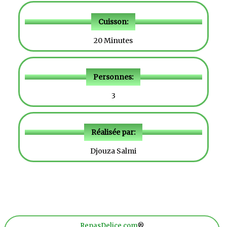
Cuisson:
20 Minutes
Personnes:
3
Réalisée par:
Djouza Salmi
RepasDelice.com
®