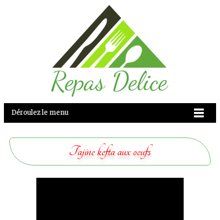
Déroulez le menu
Tajine kefta aux oeufs