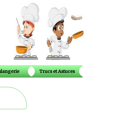
langerie
Trucs et Astuces