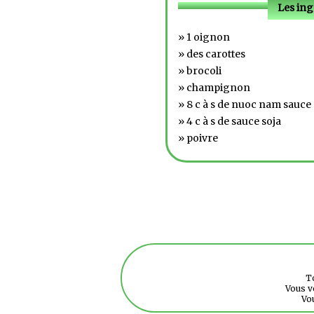
Les ing
» 1 oignon
» des carottes
» brocoli
» champignon
» 8 c à s de nuoc nam sauce
» 4 c à s de sauce soja
» poivre
To
Vous v
Vo