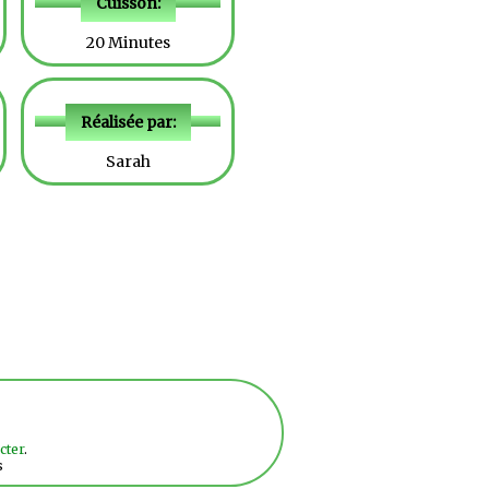
Cuisson:
20 Minutes
Réalisée par:
Sarah
cter
.
s