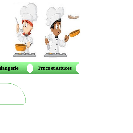
langerie
Trucs et Astuces