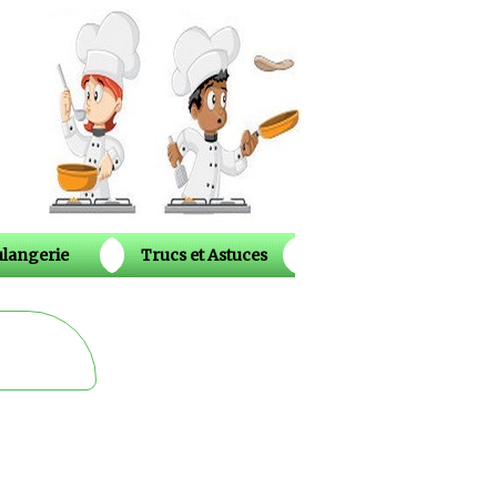
langerie
Trucs et Astuces