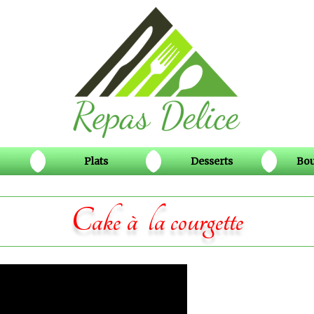
Plats
Desserts
Bou
Cake à la courgette