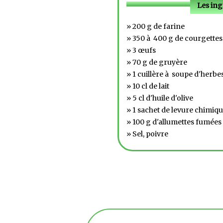
Les ing
» 200 g de farine
» 350 à 400 g de courgettes
» 3 œufs
» 70 g de gruyère
» 1 cuillère à soupe d'herb
» 10 cl de lait
» 5 cl d'huile d'olive
» 1 sachet de levure chimiq
» 100 g d'allumettes fumées
» Sel, poivre