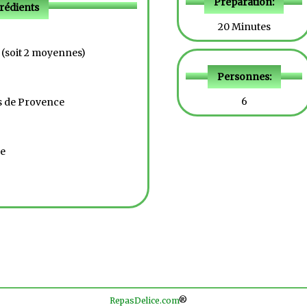
Préparation:
rédients
20 Minutes
 (soit 2 moyennes)
Personnes:
6
es de Provence
ue
RepasDelice.com
®