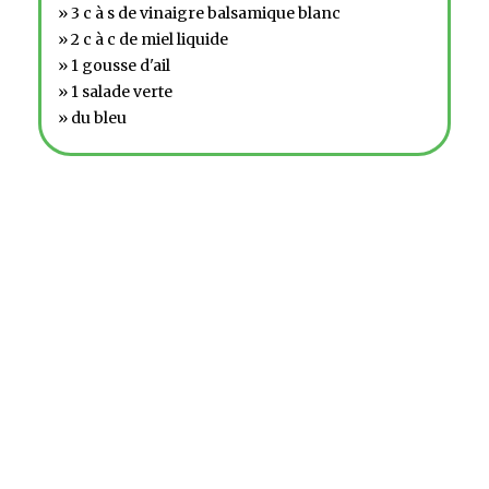
» 3 c à s de vinaigre balsamique blanc
» 2 c à c de miel liquide
» 1 gousse d'ail
» 1 salade verte
» du bleu