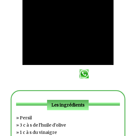
Les ingrédients
» Persil
» 3 c à s de l'huile d'olive
» 1 c à s du vinaigre