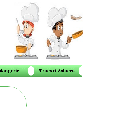
langerie
Trucs et Astuces