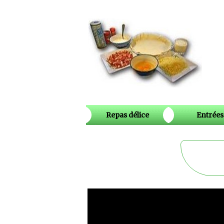
Repas délice
Entrées