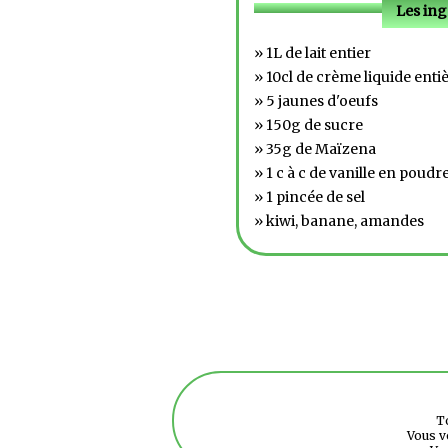
Les ing
» 1L de lait entier
» 10cl de crème liquide enti
» 5 jaunes d'oeufs
» 150g de sucre
» 35g de Maïzena
» 1 c à c de vanille en poudr
» 1 pincée de sel
» kiwi, banane, amandes
To
Vous v