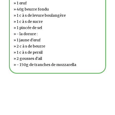
» 1 œuf
» 40g beurre fondu
» 1 c à s de levure boulangère
» 1 c à s de sucre
» 1 pincée de sel
» - la dorure :
» 1 jaune d'œuf
» 2 c à s de beurre
» 1 c à s de persil
» 2 gousses d'ail
» - 150g de tranches de mozzarella